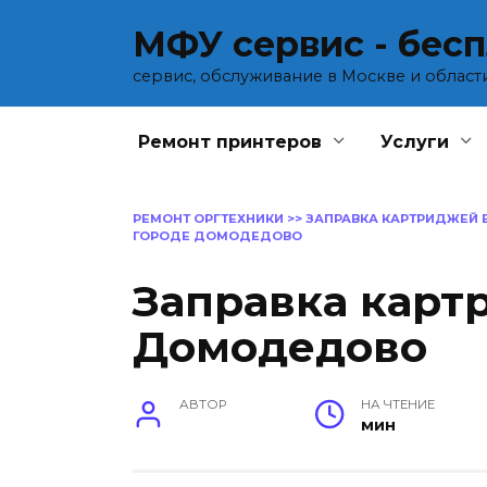
Перейти
МФУ сервис - бес
к
содержанию
сервис, обслуживание в Москве и област
Ремонт принтеров
Услуги
РЕМОНТ ОРГТЕХНИКИ
>>
ЗАПРАВКА КАРТРИДЖЕЙ 
ГОРОДЕ ДОМОДЕДОВО
Заправка карт
Домодедово
АВТОР
НА ЧТЕНИЕ
мин