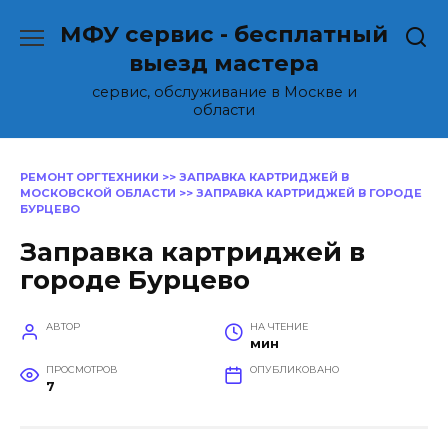
Перейти
МФУ сервис - бесплатный
к
содержанию
выезд мастера
сервис, обслуживание в Москве и
области
РЕМОНТ ОРГТЕХНИКИ
>>
ЗАПРАВКА КАРТРИДЖЕЙ В
МОСКОВСКОЙ ОБЛАСТИ
>>
ЗАПРАВКА КАРТРИДЖЕЙ В ГОРОДЕ
БУРЦЕВО
Заправка картриджей в
городе Бурцево
АВТОР
НА ЧТЕНИЕ
мин
ПРОСМОТРОВ
ОПУБЛИКОВАНО
7