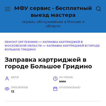
Перейти
МФУ сервис - бесплатный
к
содержанию
выезд мастера
сервис, обслуживание в Москве и
области
РЕМОНТ ОРГТЕХНИКИ
>>
ЗАПРАВКА КАРТРИДЖЕЙ В
МОСКОВСКОЙ ОБЛАСТИ
>>
ЗАПРАВКА КАРТРИДЖЕЙ В ГОРОДЕ
БОЛЬШОЕ ГРИДИНО
Заправка картриджей в
городе Большое Гридино
АВТОР
НА ЧТЕНИЕ
мин
ПРОСМОТРОВ
ОПУБЛИКОВАНО
12