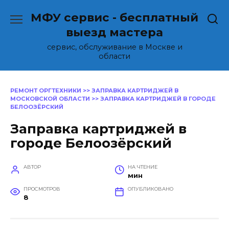
Перейти
МФУ сервис - бесплатный
к
содержанию
выезд мастера
сервис, обслуживание в Москве и
области
РЕМОНТ ОРГТЕХНИКИ
>>
ЗАПРАВКА КАРТРИДЖЕЙ В
МОСКОВСКОЙ ОБЛАСТИ
>>
ЗАПРАВКА КАРТРИДЖЕЙ В ГОРОДЕ
БЕЛООЗЁРСКИЙ
Заправка картриджей в
городе Белоозёрский
АВТОР
НА ЧТЕНИЕ
мин
ПРОСМОТРОВ
ОПУБЛИКОВАНО
8