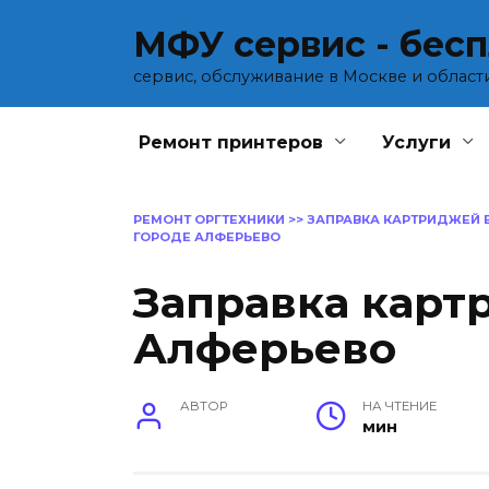
Перейти
МФУ сервис - бес
к
содержанию
сервис, обслуживание в Москве и област
Ремонт принтеров
Услуги
РЕМОНТ ОРГТЕХНИКИ
>>
ЗАПРАВКА КАРТРИДЖЕЙ 
ГОРОДЕ АЛФЕРЬЕВО
Заправка карт
Алферьево
АВТОР
НА ЧТЕНИЕ
мин