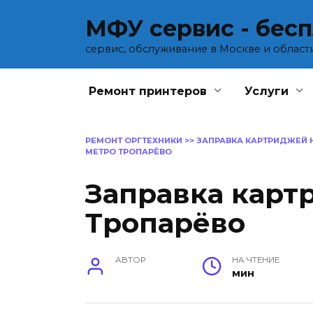
Перейти
МФУ сервис - бес
к
содержанию
сервис, обслуживание в Москве и област
Ремонт принтеров
Услуги
РЕМОНТ ОРГТЕХНИКИ
>>
ЗАПРАВКА КАРТРИДЖЕЙ 
МЕТРО ТРОПАРЁВО
Заправка карт
Тропарёво
АВТОР
НА ЧТЕНИЕ
мин