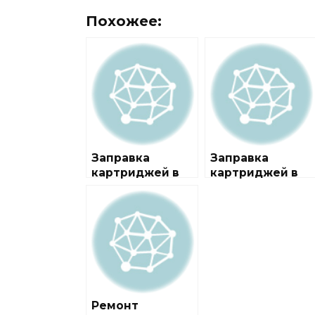
Похожее:
Заправка
Заправка
картриджей в
картриджей в
районе
городе
Тропарёво-
Тропарево
Никулино
Ремонт