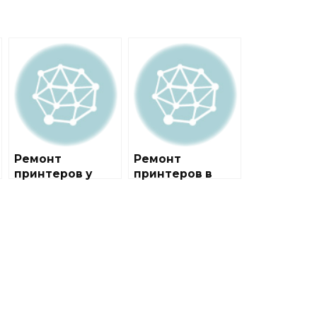
Ремонт
Ремонт
принтеров у
принтеров в
метро
районе
Тропарёво
Тропарёво-
Никулино