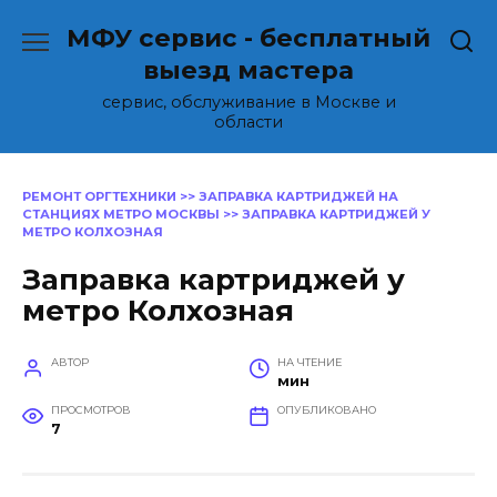
Перейти
МФУ сервис - бесплатный
к
содержанию
выезд мастера
сервис, обслуживание в Москве и
области
РЕМОНТ ОРГТЕХНИКИ
>>
ЗАПРАВКА КАРТРИДЖЕЙ НА
СТАНЦИЯХ МЕТРО МОСКВЫ
>>
ЗАПРАВКА КАРТРИДЖЕЙ У
МЕТРО КОЛХОЗНАЯ
Заправка картриджей у
метро Колхозная
АВТОР
НА ЧТЕНИЕ
мин
ПРОСМОТРОВ
ОПУБЛИКОВАНО
7