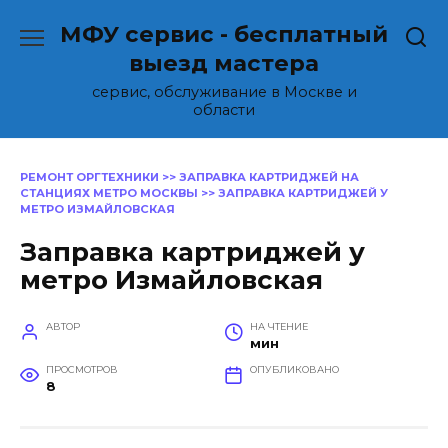
Перейти
МФУ сервис - бесплатный
к
содержанию
выезд мастера
сервис, обслуживание в Москве и
области
РЕМОНТ ОРГТЕХНИКИ
>>
ЗАПРАВКА КАРТРИДЖЕЙ НА
СТАНЦИЯХ МЕТРО МОСКВЫ
>>
ЗАПРАВКА КАРТРИДЖЕЙ У
МЕТРО ИЗМАЙЛОВСКАЯ
Заправка картриджей у
метро Измайловская
АВТОР
НА ЧТЕНИЕ
мин
ПРОСМОТРОВ
ОПУБЛИКОВАНО
8