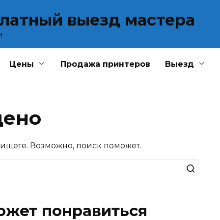
платный выезд мастера
и
Цены
Продажа принтеров
Выезд
дено
 ищете. Возможно, поиск поможет.
ожет понравиться