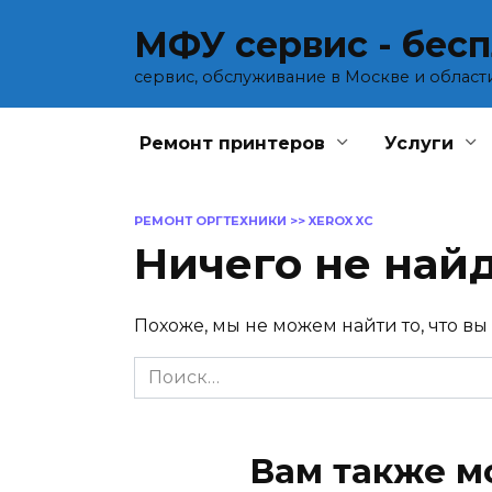
Перейти
МФУ сервис - бес
к
содержанию
сервис, обслуживание в Москве и област
Ремонт принтеров
Услуги
РЕМОНТ ОРГТЕХНИКИ
>>
XEROX XC
Ничего не най
Похоже, мы не можем найти то, что вы
Search
for:
Вам также м