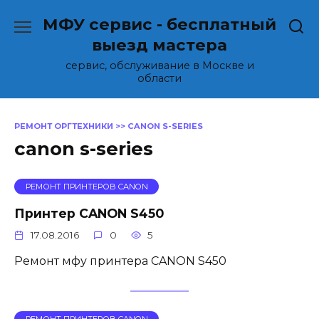
Перейти
МФУ сервис - бесплатный
к
содержанию
выезд мастера
сервис, обслуживание в Москве и
области
РЕМОНТ ОРГТЕХНИКИ
>>
CANON S-SERIES
canon s-series
РЕМОНТ ПРИНТЕРОВ CANON
Принтер CANON S450
17.08.2016
0
5
Ремонт мфу принтера CANON S450