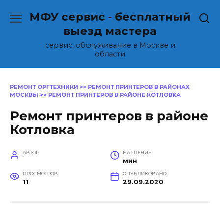
Перейти
МФУ сервис - бесплатный
к
содержанию
выезд мастера
сервис, обслуживание в Москве и
области
РЕМОНТ ОРГТЕХНИКИ
>>
РЕМОНТ ПРИНТЕРОВ В РАЙОНАХ
МОСКВЫ
>>
РЕМОНТ ПРИНТЕРОВ В РАЙОНЕ КОТЛОВКА
Ремонт принтеров в районе
Котловка
АВТОР
НА ЧТЕНИЕ
мин
ПРОСМОТРОВ
ОПУБЛИКОВАНО
11
29.09.2020