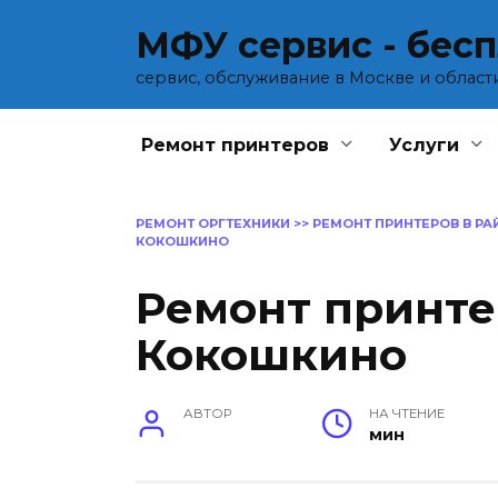
Перейти
МФУ сервис - бес
к
содержанию
сервис, обслуживание в Москве и област
Ремонт принтеров
Услуги
РЕМОНТ ОРГТЕХНИКИ
>>
РЕМОНТ ПРИНТЕРОВ В Р
КОКОШКИНО
Ремонт принте
Кокошкино
АВТОР
НА ЧТЕНИЕ
мин