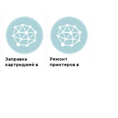
Заправка
Ремонт
картриджей в
принтеров в
городе
районе
Кокошкино
Бутырский