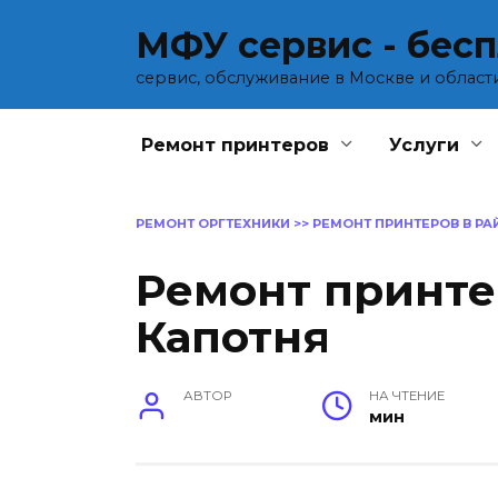
Перейти
МФУ сервис - бес
к
содержанию
сервис, обслуживание в Москве и област
Ремонт принтеров
Услуги
РЕМОНТ ОРГТЕХНИКИ
>>
РЕМОНТ ПРИНТЕРОВ В Р
Ремонт принте
Капотня
АВТОР
НА ЧТЕНИЕ
мин