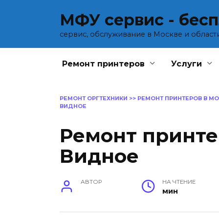
Перейти
МФУ сервис - бес
к
содержанию
сервис, обслуживание в Москве и област
Ремонт принтеров
Услуги
РЕМОНТ ОРГТЕХНИКИ
>>
РЕМОНТ ПРИНТЕРОВ В М
ВИДНОЕ
Ремонт принте
Видное
АВТОР
НА ЧТЕНИЕ
мин