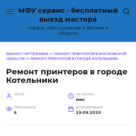
Перейти
МФУ сервис - бесплатный
к
содержанию
выезд мастера
сервис, обслуживание в Москве и
области
РЕМОНТ ОРГТЕХНИКИ
>>
РЕМОНТ ПРИНТЕРОВ В МОСКОВСКОЙ
ОБЛАСТИ
>>
РЕМОНТ ПРИНТЕРОВ В ГОРОДЕ КОТЕЛЬНИКИ
Ремонт принтеров в городе
Котельники
АВТОР
НА ЧТЕНИЕ
мин
ПРОСМОТРОВ
ОПУБЛИКОВАНО
6
29.09.2020