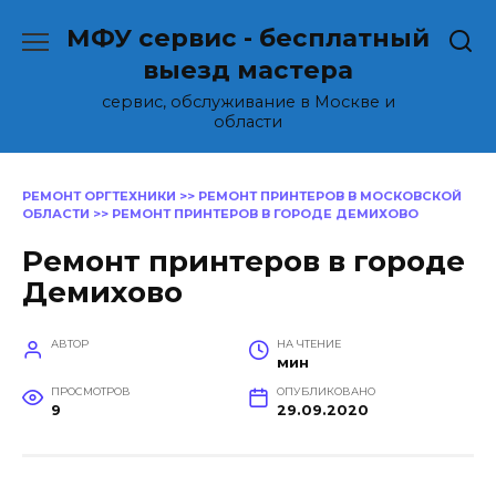
Перейти
МФУ сервис - бесплатный
к
содержанию
выезд мастера
сервис, обслуживание в Москве и
области
РЕМОНТ ОРГТЕХНИКИ
>>
РЕМОНТ ПРИНТЕРОВ В МОСКОВСКОЙ
ОБЛАСТИ
>>
РЕМОНТ ПРИНТЕРОВ В ГОРОДЕ ДЕМИХОВО
Ремонт принтеров в городе
Демихово
АВТОР
НА ЧТЕНИЕ
мин
ПРОСМОТРОВ
ОПУБЛИКОВАНО
9
29.09.2020