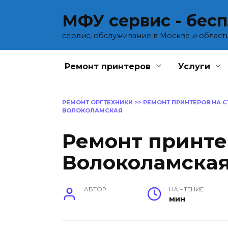
Перейти
МФУ сервис - бес
к
содержанию
сервис, обслуживание в Москве и област
Ремонт принтеров
Услуги
РЕМОНТ ОРГТЕХНИКИ
>>
РЕМОНТ ПРИНТЕРОВ НА 
ВОЛОКОЛАМСКАЯ
Ремонт принте
Волоколамска
АВТОР
НА ЧТЕНИЕ
мин