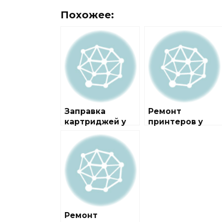
Похожее:
Заправка
Ремонт
картриджей у
принтеров у
метро
метро
Волоколамская
Андроновка
Ремонт