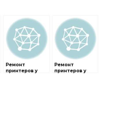
Ремонт
Ремонт
принтеров у
принтеров у
метро Водный
метро
стадион
Колхозная