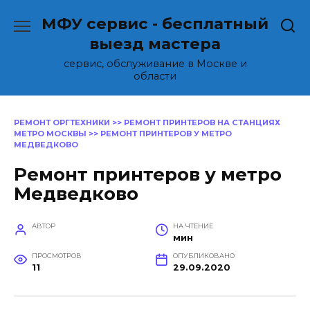
Перейти
МФУ сервис - бесплатный
к
содержанию
выезд мастера
сервис, обслуживание в Москве и
области
РЕМОНТ ОРГТЕХНИКИ
>>
РЕМОНТ ПРИНТЕРОВ НА СТАНЦИЯХ
МЕТРО МОСКВЫ
>>
РЕМОНТ ПРИНТЕРОВ У МЕТРО
МЕДВЕДКОВО
Ремонт принтеров у метро
Медведково
АВТОР
НА ЧТЕНИЕ
мин
ПРОСМОТРОВ
ОПУБЛИКОВАНО
11
29.09.2020