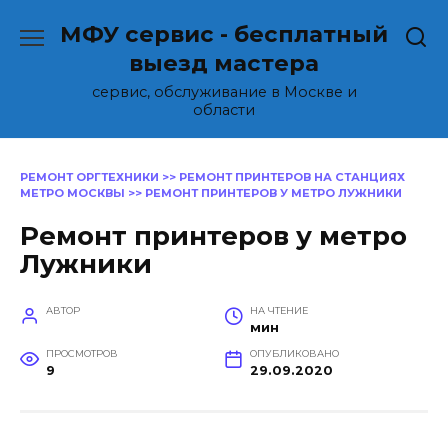
Перейти
МФУ сервис - бесплатный
к
содержанию
выезд мастера
сервис, обслуживание в Москве и
области
РЕМОНТ ОРГТЕХНИКИ
>>
РЕМОНТ ПРИНТЕРОВ НА СТАНЦИЯХ
МЕТРО МОСКВЫ
>>
РЕМОНТ ПРИНТЕРОВ У МЕТРО ЛУЖНИКИ
Ремонт принтеров у метро
Лужники
АВТОР
НА ЧТЕНИЕ
мин
ПРОСМОТРОВ
ОПУБЛИКОВАНО
9
29.09.2020