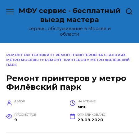
Перейти
МФУ сервис - бесплатный
к
содержанию
выезд мастера
сервис, обслуживание в Москве и
области
РЕМОНТ ОРГТЕХНИКИ
>>
РЕМОНТ ПРИНТЕРОВ НА СТАНЦИЯХ
МЕТРО МОСКВЫ
>>
РЕМОНТ ПРИНТЕРОВ У МЕТРО ФИЛЁВСКИЙ
ПАРК
Ремонт принтеров у метро
Филёвский парк
АВТОР
НА ЧТЕНИЕ
мин
ПРОСМОТРОВ
ОПУБЛИКОВАНО
9
29.09.2020