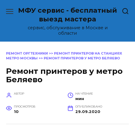
Перейти
МФУ сервис - бесплатный
к
содержанию
выезд мастера
сервис, обслуживание в Москве и
области
РЕМОНТ ОРГТЕХНИКИ
>>
РЕМОНТ ПРИНТЕРОВ НА СТАНЦИЯХ
МЕТРО МОСКВЫ
>>
РЕМОНТ ПРИНТЕРОВ У МЕТРО БЕЛЯЕВО
Ремонт принтеров у метро
Беляево
АВТОР
НА ЧТЕНИЕ
мин
ПРОСМОТРОВ
ОПУБЛИКОВАНО
10
29.09.2020