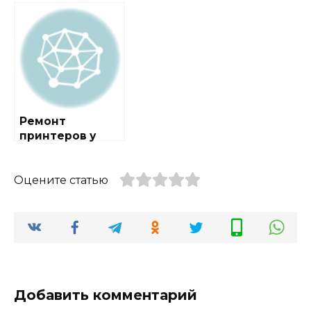
метро Беговая
метро Деловой
центр
Ремонт
принтеров у
метро
Краснопресненс
кая
Оцените статью
Добавить комментарий