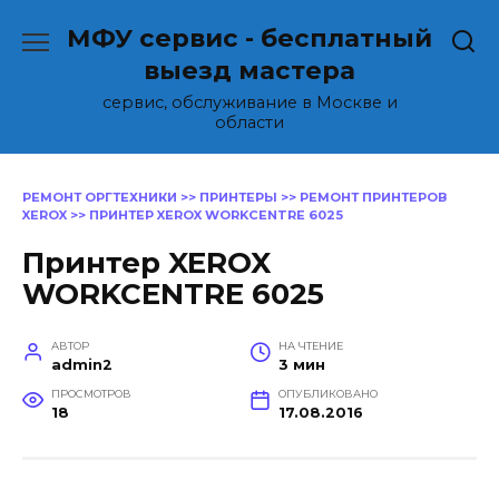
Перейти
МФУ сервис - бесплатный
к
содержанию
выезд мастера
сервис, обслуживание в Москве и
области
РЕМОНТ ОРГТЕХНИКИ
>>
ПРИНТЕРЫ
>>
РЕМОНТ ПРИНТЕРОВ
XEROX
>>
ПРИНТЕР XEROX WORKCENTRE 6025
Принтер XEROX
WORKCENTRE 6025
АВТОР
НА ЧТЕНИЕ
admin2
3 мин
ПРОСМОТРОВ
ОПУБЛИКОВАНО
18
17.08.2016