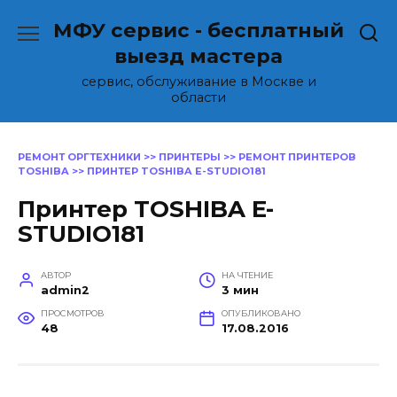
Перейти
МФУ сервис - бесплатный
к
содержанию
выезд мастера
сервис, обслуживание в Москве и
области
РЕМОНТ ОРГТЕХНИКИ
>>
ПРИНТЕРЫ
>>
РЕМОНТ ПРИНТЕРОВ
TOSHIBA
>>
ПРИНТЕР TOSHIBA E-STUDIO181
Принтер TOSHIBA E-
STUDIO181
АВТОР
НА ЧТЕНИЕ
admin2
3 мин
ПРОСМОТРОВ
ОПУБЛИКОВАНО
48
17.08.2016