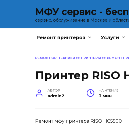
Перейти
МФУ сервис - бес
к
содержанию
сервис, обслуживание в Москве и област
Ремонт принтеров
Услуги
РЕМОНТ ОРГТЕХНИКИ
>>
ПРИНТЕРЫ
>>
РЕМОНТ ПР
Принтер RISO 
АВТОР
НА ЧТЕНИЕ
admin2
3 мин
Ремонт мфу принтера RISO HC5500