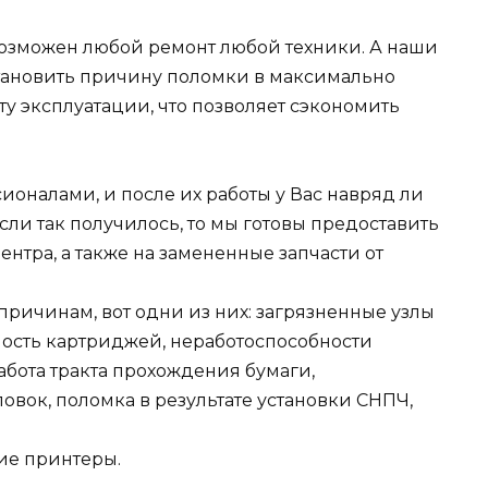
евозможен любой ремонт любой техники. А наши
становить причину поломки в максимально
сту эксплуатации, что позволяет сэкономить
оналами, и после их работы у Вас навряд ли
если так получилось, то мы готовы предоставить
нтра, а также на замененные запчасти от
ричинам, вот одни из них: загрязненные узлы
ность картриджей, неработоспособности
абота тракта прохождения бумаги,
овок, поломка в результате установки СНПЧ,
ие принтеры.