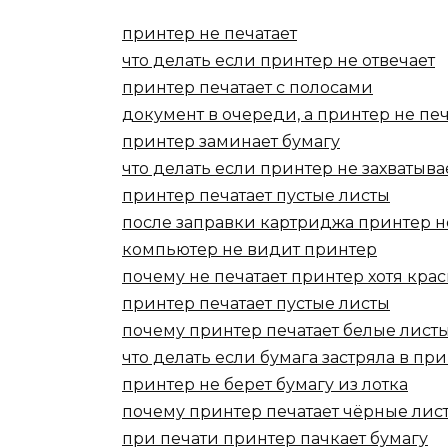
принтер не печатает
что делать если принтер не отвечает
принтер печатает с полосами
документ в очереди, а принтер не печ
принтер заминает бумагу
что делать если принтер не захватыва
принтер печатает пустые листы
после заправки картриджа принтер н
компьютер не видит принтер
почему не печатает принтер хотя крас
принтер печатает пустые листы
почему принтер печатает белые лист
что делать если бумага застряла в пр
принтер не берет бумагу из лотка
почему принтер печатает чёрные лис
при печати принтер пачкает бумагу