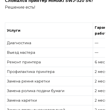
Сломался принтер MIMAKI SWJ-320 S4?
Решение есть!
Гарант
Услуги
работу
Диагностика
—
Выезд мастера
—
Ремонт принтера
6 месяц
Профилактика принтера
2 месяц
Замена ремня каретки
2 месяц
Замена ролика подачи бумаги
2 месяц
Замена каретки
2 месяц
Замена платы высоковольтной
2 месяц