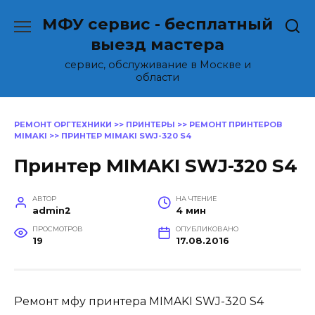
Перейти
МФУ сервис - бесплатный
к
содержанию
выезд мастера
сервис, обслуживание в Москве и
области
РЕМОНТ ОРГТЕХНИКИ
>>
ПРИНТЕРЫ
>>
РЕМОНТ ПРИНТЕРОВ
MIMAKI
>>
ПРИНТЕР MIMAKI SWJ-320 S4
Принтер MIMAKI SWJ-320 S4
АВТОР
НА ЧТЕНИЕ
admin2
4 мин
ПРОСМОТРОВ
ОПУБЛИКОВАНО
19
17.08.2016
Ремонт мфу принтера MIMAKI SWJ-320 S4