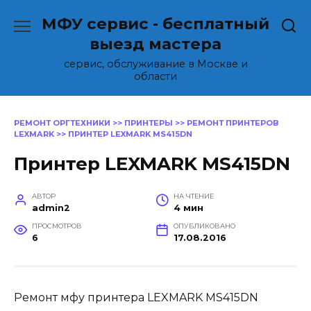
Перейти
МФУ сервис - бесплатный
к
содержанию
выезд мастера
сервис, обслуживание в Москве и
области
РЕМОНТ ОРГТЕХНИКИ
>>
ПРИНТЕРЫ
>>
РЕМОНТ ПРИНТЕРОВ
LEXMARK
>>
ПРИНТЕР LEXMARK MS415DN
Принтер LEXMARK MS415DN
АВТОР
НА ЧТЕНИЕ
admin2
4 мин
ПРОСМОТРОВ
ОПУБЛИКОВАНО
6
17.08.2016
Ремонт мфу принтера LEXMARK MS415DN