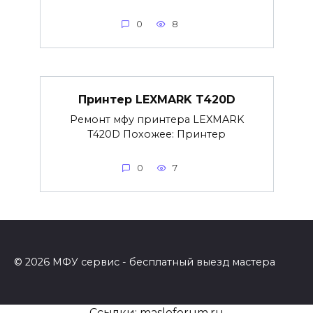
0
8
Принтер LEXMARK T420D
Ремонт мфу принтера LEXMARK
T420D Похожее: Принтер
0
7
© 2026 МФУ сервис - бесплатный выезд мастера
Ссылки:
masloforum.ru