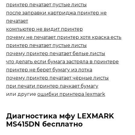
принтер печатает пустые листы
после заправки картриджа принтер не
печатает
компьютер не видит принтер
почему не печатает принтер хотя краска есть
принтер печатает пустые листы
почему принтер печатает белые листы
что делать если бумага застряла в принтере
принтер не берет бумагу из лотка
почему принтер печатает чёрные листы
при печати принтер пачкает бумагу
или другие
ошибки принтера lexmark
Диагностика мфу LEXMARK
MS415DN бесплатно