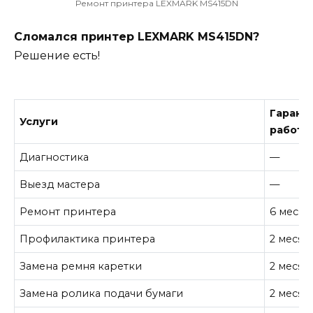
Ремонт принтера LEXMARK MS415DN
Сломался принтер LEXMARK MS415DN?
Решение есть!
Гарант
Услуги
работу
Диагностика
—
Выезд мастера
—
Ремонт принтера
6 месяц
Профилактика принтера
2 месяц
Замена ремня каретки
2 месяц
Замена ролика подачи бумаги
2 месяц