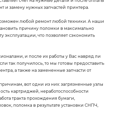
ставляет счет на нужные детали и после оплаты
нт и замену нужных запчастей принтера.
евозможен любой ремонт любой техники. А наши
становить причину поломки в максимально
сту эксплуатации, что позволяет сэкономить
оналами, и после их работы у Вас навряд ли
если так получилось, то мы готовы предоставить
нтра, а также на замененные запчасти от
ричинам, вот одни из них: загрязненные узлы
ность картриджей, неработоспособности
абота тракта прохождения бумаги,
овок, поломка в результате установки СНПЧ,