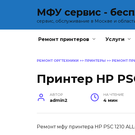
Перейти
МФУ сервис - бес
к
содержанию
сервис, обслуживание в Москве и област
Ремонт принтеров
Услуги
РЕМОНТ ОРГТЕХНИКИ
>>
ПРИНТЕРЫ
>>
РЕМОНТ ПР
Принтер HP PSC
АВТОР
НА ЧТЕНИЕ
admin2
4 мин
Ремонт мфу принтера HP PSC 1210 AL