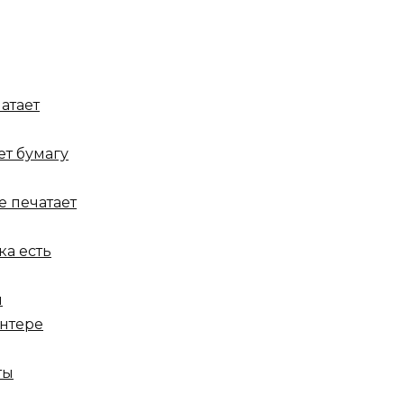
атает
ет бумагу
е печатает
ка есть
ы
интере
ты