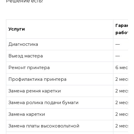
Решение есть!
Гарант
Услуги
работу
Диагностика
—
Выезд мастера
—
Ремонт принтера
6 месяц
Профилактика принтера
2 месяц
Замена ремня каретки
2 месяц
Замена ролика подачи бумаги
2 месяц
Замена каретки
2 месяц
Замена платы высоковольтной
2 месяц