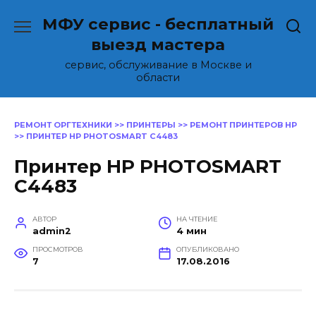
Перейти
МФУ сервис - бесплатный
к
содержанию
выезд мастера
сервис, обслуживание в Москве и
области
РЕМОНТ ОРГТЕХНИКИ
>>
ПРИНТЕРЫ
>>
РЕМОНТ ПРИНТЕРОВ HP
>>
ПРИНТЕР HP PHOTOSMART C4483
Принтер HP PHOTOSMART
C4483
АВТОР
НА ЧТЕНИЕ
admin2
4 мин
ПРОСМОТРОВ
ОПУБЛИКОВАНО
7
17.08.2016