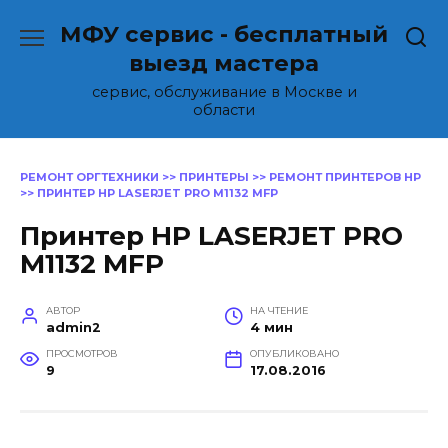
Перейти
МФУ сервис - бесплатный
к
содержанию
выезд мастера
сервис, обслуживание в Москве и
области
РЕМОНТ ОРГТЕХНИКИ
>>
ПРИНТЕРЫ
>>
РЕМОНТ ПРИНТЕРОВ HP
>>
ПРИНТЕР HP LASERJET PRO M1132 MFP
Принтер HP LASERJET PRO
M1132 MFP
АВТОР
НА ЧТЕНИЕ
admin2
4 мин
ПРОСМОТРОВ
ОПУБЛИКОВАНО
9
17.08.2016