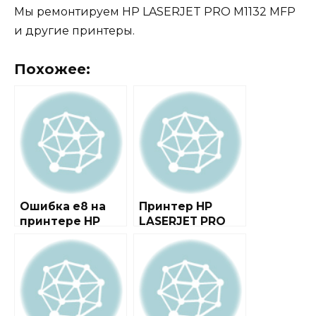
Мы ремонтируем HP LASERJET PRO M1132 MFP
и другие принтеры.
Похожее:
Ошибка e8 на
Принтер HP
принтере HP
LASERJET PRO
laserjet m1132
100 COLOR MFP
mfp
M175A