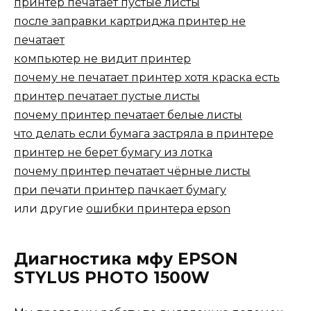
принтер печатает пустые листы
после заправки картриджа принтер не
печатает
компьютер не видит принтер
почему не печатает принтер хотя краска есть
принтер печатает пустые листы
почему принтер печатает белые листы
что делать если бумага застряла в принтере
принтер не берет бумагу из лотка
почему принтер печатает чёрные листы
при печати принтер пачкает бумагу
или другие
ошибки принтера epson
Диагностика мфу EPSON
STYLUS PHOTO 1500W