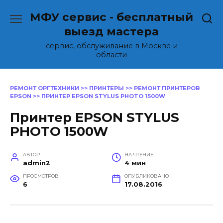
Перейти
МФУ сервис - бесплатный
к
содержанию
выезд мастера
сервис, обслуживание в Москве и
области
РЕМОНТ ОРГТЕХНИКИ
>>
ПРИНТЕРЫ
>>
РЕМОНТ ПРИНТЕРОВ
EPSON
>>
ПРИНТЕР EPSON STYLUS PHOTO 1500W
Принтер EPSON STYLUS
PHOTO 1500W
АВТОР
НА ЧТЕНИЕ
admin2
4 мин
ПРОСМОТРОВ
ОПУБЛИКОВАНО
6
17.08.2016