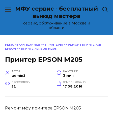
Перейти
МФУ сервис - бесплатный
к
содержанию
выезд мастера
сервис, обслуживание в Москве и
области
РЕМОНТ ОРГТЕХНИКИ
>>
ПРИНТЕРЫ
>>
РЕМОНТ ПРИНТЕРОВ
EPSON
>>
ПРИНТЕР EPSON M205
Принтер EPSON M205
АВТОР
НА ЧТЕНИЕ
admin2
3 мин
ПРОСМОТРОВ
ОПУБЛИКОВАНО
52
17.08.2016
Ремонт мфу принтера EPSON M205