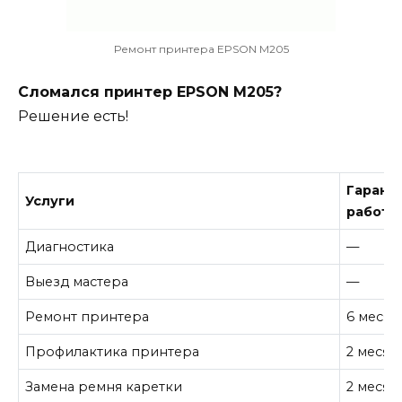
Ремонт принтера EPSON M205
Сломался принтер EPSON M205?
Решение есть!
Гарант
Услуги
работу
Диагностика
—
Выезд мастера
—
Ремонт принтера
6 месяц
Профилактика принтера
2 месяц
Замена ремня каретки
2 месяц