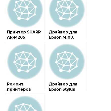
Принтер SHARP
Драйвер для
AR-M205
Epson M100,
M105, M200, M205
Ремонт
Драйвер для
принтеров
Epson Stylus
Epson
Photo RX700 +
инструкция