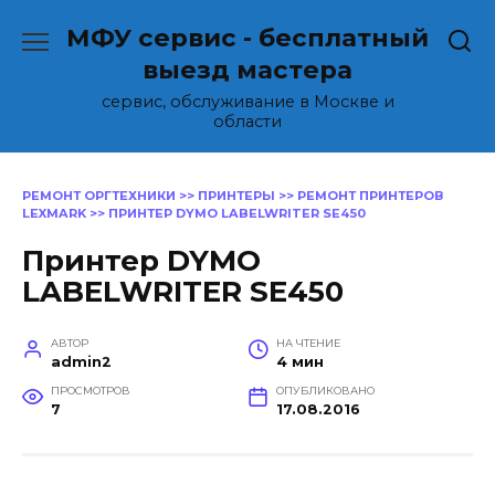
Перейти
МФУ сервис - бесплатный
к
содержанию
выезд мастера
сервис, обслуживание в Москве и
области
РЕМОНТ ОРГТЕХНИКИ
>>
ПРИНТЕРЫ
>>
РЕМОНТ ПРИНТЕРОВ
LEXMARK
>>
ПРИНТЕР DYMO LABELWRITER SE450
Принтер DYMO
LABELWRITER SE450
АВТОР
НА ЧТЕНИЕ
admin2
4 мин
ПРОСМОТРОВ
ОПУБЛИКОВАНО
7
17.08.2016