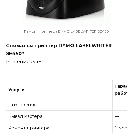
Ремонт принтера DYMO LABELWRITER SE450
Сломался принтер DYMO LABELWRITER
SE450?
Решение есть!
Гарант
Услуги
работу
Диагностика
—
Выезд мастера
—
Ремонт принтера
6 месяц