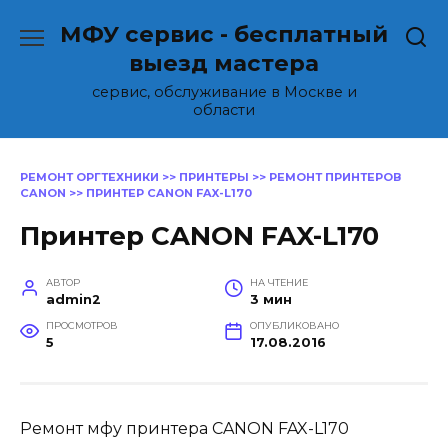
Перейти
МФУ сервис - бесплатный
к
содержанию
выезд мастера
сервис, обслуживание в Москве и
области
РЕМОНТ ОРГТЕХНИКИ
>>
ПРИНТЕРЫ
>>
РЕМОНТ ПРИНТЕРОВ
CANON
>>
ПРИНТЕР CANON FAX-L170
Принтер CANON FAX-L170
АВТОР
НА ЧТЕНИЕ
admin2
3 мин
ПРОСМОТРОВ
ОПУБЛИКОВАНО
5
17.08.2016
Ремонт мфу принтера CANON FAX-L170