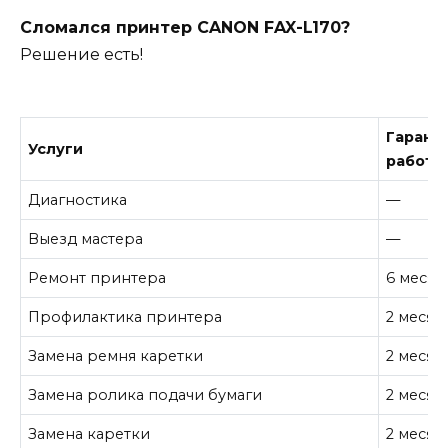
Сломался принтер CANON FAX-L170?
Решение есть!
Гарант
Услуги
работу
Диагностика
—
Выезд мастера
—
Ремонт принтера
6 месяц
Профилактика принтера
2 месяц
Замена ремня каретки
2 месяц
Замена ролика подачи бумаги
2 месяц
Замена каретки
2 месяц