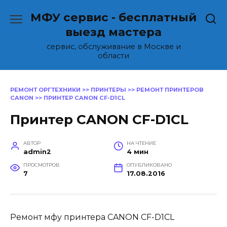
Перейти
МФУ сервис - бесплатный
к
содержанию
выезд мастера
сервис, обслуживание в Москве и
области
РЕМОНТ ОРГТЕХНИКИ
>>
ПРИНТЕРЫ
>>
РЕМОНТ ПРИНТЕРОВ
CANON
>>
ПРИНТЕР CANON CF-D1CL
Принтер CANON CF-D1CL
АВТОР
НА ЧТЕНИЕ
admin2
4 мин
ПРОСМОТРОВ
ОПУБЛИКОВАНО
7
17.08.2016
Ремонт мфу принтера CANON CF-D1CL