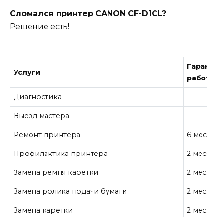
Сломался принтер CANON CF-D1CL?
Решение есть!
Гарант
Услуги
работу
Диагностика
—
Выезд мастера
—
Ремонт принтера
6 месяц
Профилактика принтера
2 месяц
Замена ремня каретки
2 месяц
Замена ролика подачи бумаги
2 месяц
Замена каретки
2 месяц