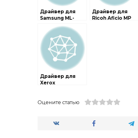
Драйвер для
Драйвер для
Samsung ML-
Ricoh Aficio MP
2570 / 2571N
201F / 201SPF +
инструкция
Драйвер для
Xerox
WorkCentre
6015NI / 6015N /
6015B
Оцените статью