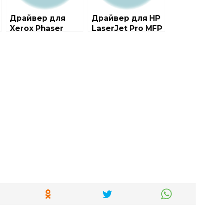
Драйвер для
Драйвер для HP
Xerox Phaser
LaserJet Pro MFP
3250
M132 series +
инструкция