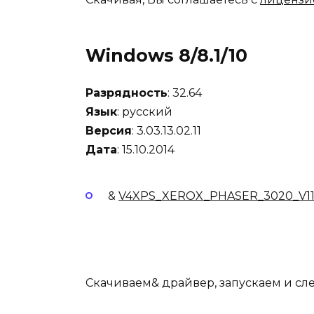
Windows 8/8.1/10
Разрядность
: 32.64
Язык
: русский
Версия
: 3.03.13.02.11
Дата
: 15.10.2014
&
V4XPS_XEROX_PHASER_3020_V11
Скачиваем& драйвер, запускаем и сл