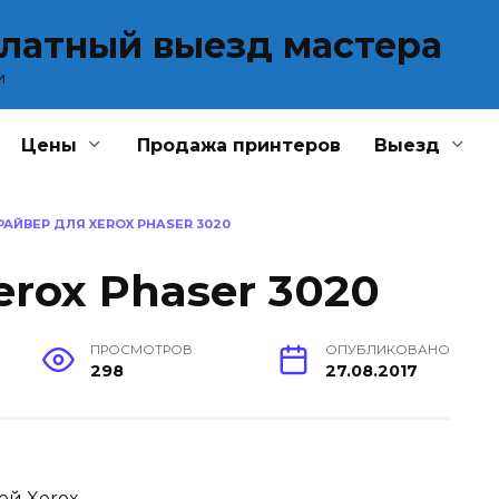
платный выезд мастера
и
Цены
Продажа принтеров
Выезд
РАЙВЕР ДЛЯ XEROX PHASER 3020
rox Phaser 3020
ПРОСМОТРОВ
ОПУБЛИКОВАНО
298
27.08.2017
ей Xerox
.