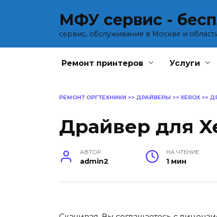
Перейти
МФУ сервис - бес
к
содержанию
сервис, обслуживание в Москве и област
Ремонт принтеров
Услуги
РЕМОНТ ОРГТЕХНИКИ
>>
ДРАЙВЕРЫ
>>
XEROX
>>
Д
Драйвер для Xe
АВТОР
НА ЧТЕНИЕ
admin2
1 мин
Скачивая, Вы соглашаетесь с
лицензи