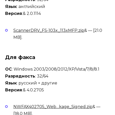
Язык
: английский
Версия
:& 2.0.1114
ScannerDRV_FS-103x_113xMFP.zip
& — [21.0
MB].
Для факса
ОС
: Windows 2003/2008/2012/XP/Vista/7/8/8.1
Разрядность
: 32/64
Язык
: русский + другие
Версия
:& 4.0.2705
NWFAX402705_Web…kage_Signed.zip
& —
[18.0 MB].