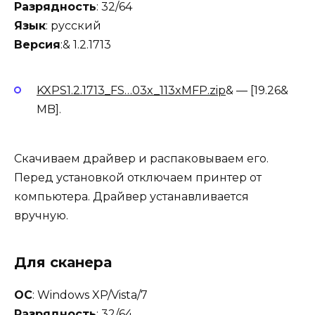
Разрядность
: 32/64
Язык
: русский
Версия
:& 1.2.1713
KXPS1.2.1713_FS…03x_113xMFP.zip
& — [19.26&
MB].
Cкачиваем драйвер и распаковываем его.
Перед установкой отключаем принтер от
компьютера.
Драйвер устанавливается
вручную
.
Для сканера
ОС
: Windows XP/Vista/7
Разрядность
: 32/64