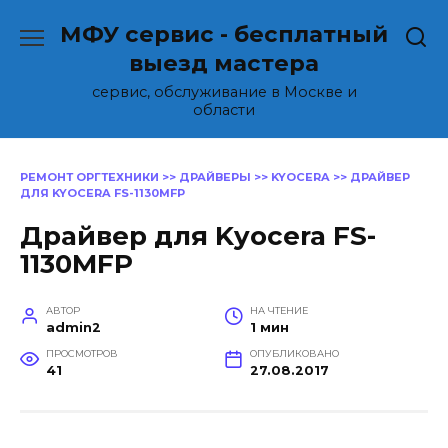
Перейти
МФУ сервис - бесплатный
к
содержанию
выезд мастера
сервис, обслуживание в Москве и
области
РЕМОНТ ОРГТЕХНИКИ
>>
ДРАЙВЕРЫ
>>
KYOCERA
>>
ДРАЙВЕР
ДЛЯ KYOCERA FS-1130MFP
Драйвер для Kyocera FS-
1130MFP
АВТОР
НА ЧТЕНИЕ
admin2
1 мин
ПРОСМОТРОВ
ОПУБЛИКОВАНО
41
27.08.2017