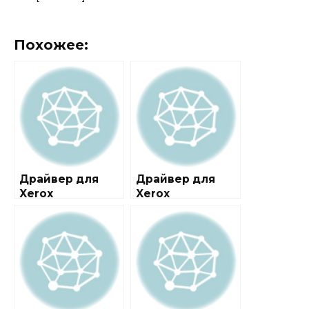
Похожее:
Драйвер для
Драйвер для
Xerox
Xerox
WorkCentre 3550
WorkCentre 3315
+ инструкция
/ 3325