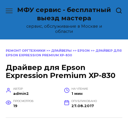
Перейти
МФУ сервис - бесплатный
к
содержанию
выезд мастера
сервис, обслуживание в Москве и
области
РЕМОНТ ОРГТЕХНИКИ
>>
ДРАЙВЕРЫ
>>
EPSON
>>
ДРАЙВЕР ДЛЯ
EPSON EXPRESSION PREMIUM XP-830
Драйвер для Epson
Expression Premium XP-830
АВТОР
НА ЧТЕНИЕ
admin2
1 мин
ПРОСМОТРОВ
ОПУБЛИКОВАНО
19
27.08.2017