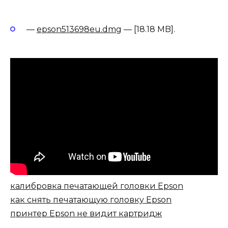
—
epson513698eu.dmg
— [18.18 MB].
калибровка печатающей головки Epson
как снять печатающую головку Epson
принтер Epson не видит картридж