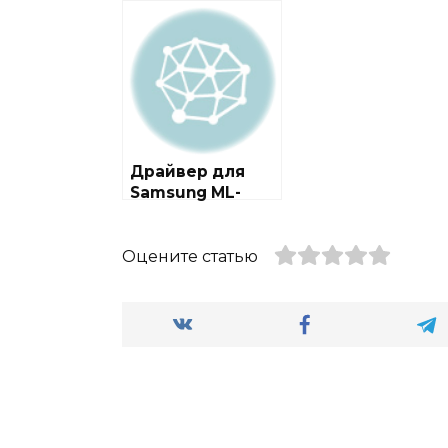
201F / 201SPF +
3250
инструкция
Драйвер для
Samsung ML-
2570 / 2571N
Оцените статью