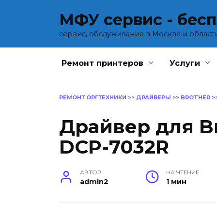
Перейти
МФУ сервис - бес
к
содержанию
сервис, обслуживание в Москве и област
Ремонт принтеров
Услуги
РЕМОНТ ОРГТЕХНИКИ
>>
ДРАЙВЕРЫ
>>
BROTHER
>
Драйвер для B
DCP-7032R
АВТОР
НА ЧТЕНИЕ
admin2
1 мин