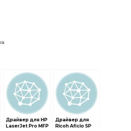
ра
.
Драйвер для HP
Драйвер для
LaserJet Pro MFP
Ricoh Aficio SP