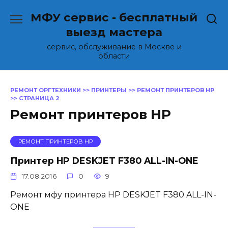
Перейти
МФУ сервис - бесплатный
к
содержанию
выезд мастера
сервис, обслуживание в Москве и
области
РЕМОНТ ОРГТЕХНИКИ
>>
ПРИНТЕРЫ
>>
РЕМОНТ ПРИНТЕРОВ HP
>>
СТРАНИЦА 2
Ремонт принтеров HP
РЕМОНТ ПРИНТЕРОВ HP
Принтер HP DESKJET F380 ALL-IN-ONE
17.08.2016
0
9
Ремонт мфу принтера HP DESKJET F380 ALL-IN-
ONE