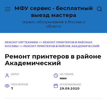
Перейти
МФУ сервис - бесплатный
к
содержанию
выезд мастера
сервис, обслуживание в Москве и
области
РЕМОНТ ОРГТЕХНИКИ
>>
РЕМОНТ ПРИНТЕРОВ В РАЙОНАХ
МОСКВЫ
>>
РЕМОНТ ПРИНТЕРОВ В РАЙОНЕ АКАДЕМИЧЕСКИЙ
Ремонт принтеров в районе
Академический
АВТОР
НА ЧТЕНИЕ
мин
ПРОСМОТРОВ
ОПУБЛИКОВАНО
7
29.09.2020