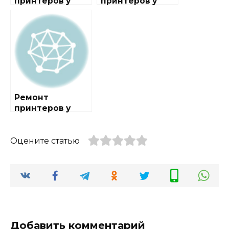
принтеров у
принтеров у
метро
метро Деловой
Белокаменная
центр
Ремонт
принтеров у
метро
Краснопресненс
кая
Оцените статью
Добавить комментарий