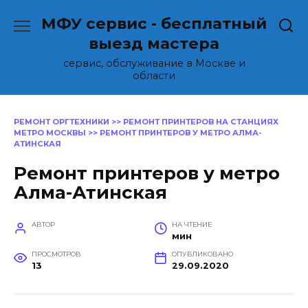
Перейти
МФУ сервис - бесплатный
к
содержанию
выезд мастера
сервис, обслуживание в Москве и
области
РЕМОНТ ОРГТЕХНИКИ
>>
РЕМОНТ ПРИНТЕРОВ НА СТАНЦИЯХ
МЕТРО МОСКВЫ
>>
РЕМОНТ ПРИНТЕРОВ У МЕТРО АЛМА-
АТИНСКАЯ
Ремонт принтеров у метро
Алма-Атинская
АВТОР
НА ЧТЕНИЕ
мин
ПРОСМОТРОВ
ОПУБЛИКОВАНО
13
29.09.2020