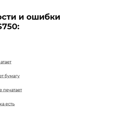
ости и ошибки
750:
атает
ет бумагу
е печатает
ка есть