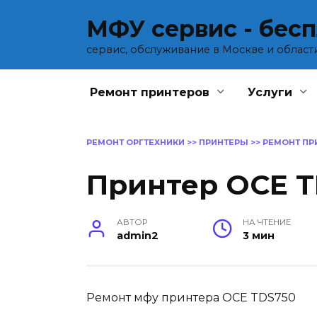
Перейти
МФУ сервис - бес
к
содержанию
сервис, обслуживание в Москве и област
Ремонт принтеров
Услуги
РЕМОНТ ОРГТЕХНИКИ
>>
ПРИНТЕРЫ
>>
РЕМОНТ ПР
Принтер OCE 
АВТОР
НА ЧТЕНИЕ
admin2
3 мин
Ремонт мфу принтера OCE TDS750