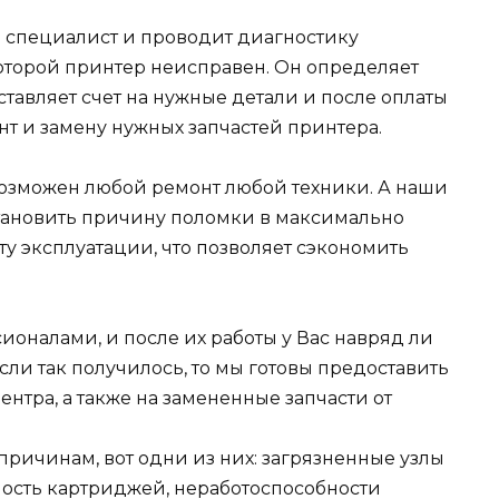
ш специалист и проводит диагностику
которой принтер неисправен. Он определяет
ставляет счет на нужные детали и после оплаты
нт и замену нужных запчастей принтера.
евозможен любой ремонт любой техники. А наши
становить причину поломки в максимально
сту эксплуатации, что позволяет сэкономить
оналами, и после их работы у Вас навряд ли
если так получилось, то мы готовы предоставить
нтра, а также на замененные запчасти от
ричинам, вот одни из них: загрязненные узлы
ность картриджей, неработоспособности