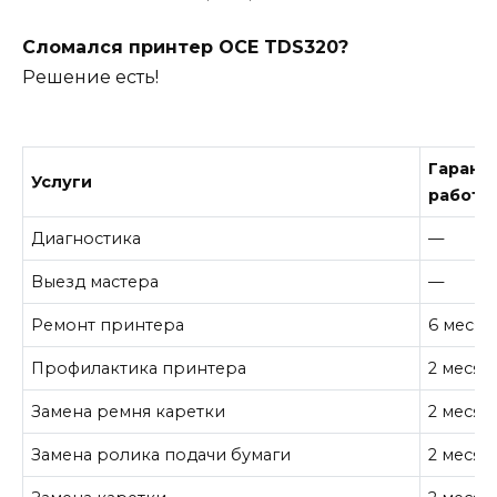
Сломался принтер OCE TDS320?
Решение есть!
Гарант
Услуги
работу
Диагностика
—
Выезд мастера
—
Ремонт принтера
6 месяц
Профилактика принтера
2 месяц
Замена ремня каретки
2 месяц
Замена ролика подачи бумаги
2 месяц