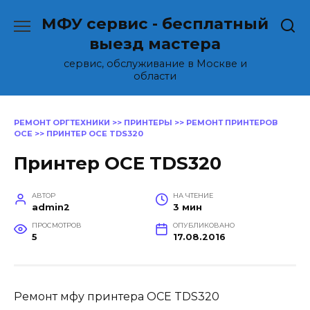
Перейти
МФУ сервис - бесплатный
к
содержанию
выезд мастера
сервис, обслуживание в Москве и
области
РЕМОНТ ОРГТЕХНИКИ
>>
ПРИНТЕРЫ
>>
РЕМОНТ ПРИНТЕРОВ
OCE
>>
ПРИНТЕР OCE TDS320
Принтер OCE TDS320
АВТОР
НА ЧТЕНИЕ
admin2
3 мин
ПРОСМОТРОВ
ОПУБЛИКОВАНО
5
17.08.2016
Ремонт мфу принтера OCE TDS320